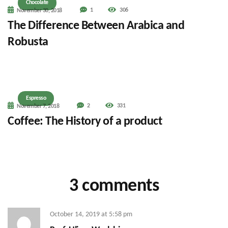
Chocolate
1
306
November 30, 2018
The Difference Between Arabica and
Robusta
Espresso
2
331
November 7, 2018
Coffee: The History of a product
3 comments
October 14, 2019
at
5:58 pm