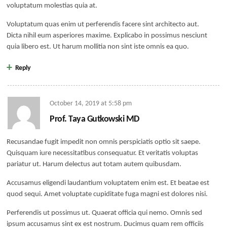
voluptatum molestias quia at.
Voluptatum quas enim ut perferendis facere sint architecto aut.
Dicta nihil eum asperiores maxime. Explicabo in possimus nesciunt
quia libero est. Ut harum mollitia non sint iste omnis ea quo.
Reply
October 14, 2019
at
5:58 pm
Prof. Taya Gutkowski MD
Recusandae fugit impedit non omnis perspiciatis optio sit saepe.
Quisquam iure necessitatibus consequatur. Et veritatis voluptas
pariatur ut. Harum delectus aut totam autem quibusdam.
Accusamus eligendi laudantium voluptatem enim est. Et beatae est
quod sequi. Amet voluptate cupiditate fuga magni est dolores nisi.
Perferendis ut possimus ut. Quaerat officia qui nemo. Omnis sed
ipsum accusamus sint ex est nostrum. Ducimus quam rem officiis