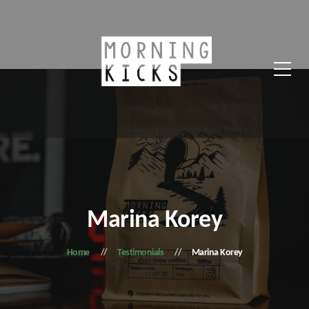
Marina Korey
Home
Testimonials
Marina Korey